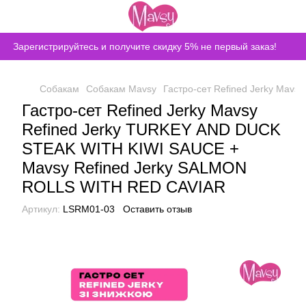
Зарегистрируйтесь и получите скидку 5% не первый заказ!
Собакам
Собакам Mavsy
Гастро-сет Refined Jerky Ma
Гастро-сет Refined Jerky Mavsy
Refined Jerky TURKEY AND DUCK
STEAK WITH KIWI SAUCE +
Mavsy Refined Jerky SALMON
ROLLS WITH RED CAVIAR
Артикул:
LSRM01-03
Оставить отзыв