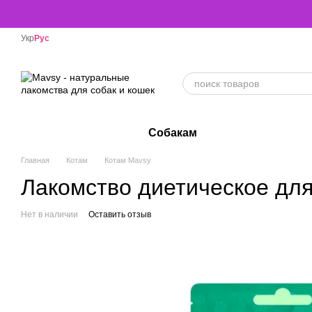
Перейти к основному контенту
Укр
Рус
Собакам
Главная
Котам
Котам Mavsy
Лакомство диетическое для 
Нет в наличии
Оставить отзыв