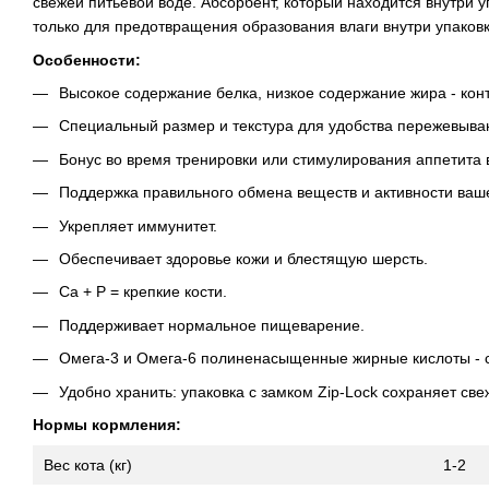
свежей питьевой воде. Абсорбент, который находится внутри 
только для предотвращения образования влаги внутри упаковк
Особенности:
Высокое содержание белка, низкое содержание жира - конт
Специальный размер и текстура для удобства пережевыва
Бонус во время тренировки или стимулирования аппетита 
Поддержка правильного обмена веществ и активности ваш
Укрепляет иммунитет.
Обеспечивает здоровье кожи и блестящую шерсть.
Ca + P = крепкие кости.
Поддерживает нормальное пищеварение.
Омега-3 и Омега-6 полиненасыщенные жирные кислоты - с
Удобно хранить: упаковка с замком Ziр-Lосk сохраняет све
Нормы кормления:
Вес кота (кг)
1-2