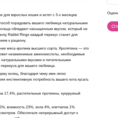
Оцени
для взрослых кошек и котят с 3-х месяцев.
 способ порадовать вашего любимца натуральными
От
и кольца обладают насыщенным вкусом, который не
vsy Rabbit Rings каждый перекус станет для
ием к рациону.
ние мяса кролика высшего сорта. Кролятина — это
одержит незаменимые аминокислоты, необходимые
е натуральными вкусами и питательными
 перекуса для вашего любимца.
рму колец, благодаря чему ими легко
ряя инстинктивную потребность вашего кота кусать
ка 17,4%, растительные протеины, кукурузный
5%, влажность 23%, зола 4%, клетчатка 1%.
исмотром. Обеспечьте непрерывный доступ к