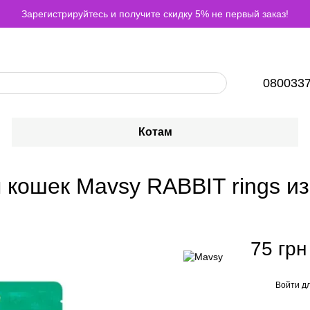
Зарегистрируйтесь и получите скидку 5% не первый заказ!
080033
Котам
кошек Mavsy RABBIT rings из 
75 грн
Войти
дл
%