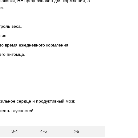
упаковки, НЕ предназначен для кормления, а
и.
роль веса.
ния.
во время ежедневного кормления.
его питомца.
ильное сердце и продуктивный мозг.
жесть вкусностей.
3-4
4-6
>6