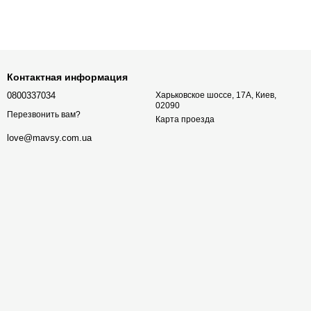
Контактная информация
0800337034
Харьковское шоссе, 17А, Киев,
02090
Перезвонить вам?
Карта проезда
love@mavsy.com.ua