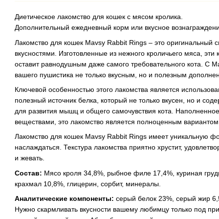
Диетическое лакомство для кошек с мясом кролика.
Дополнительный ежедневный корм или вкусное вознаграждение 
Лакомство для кошек Mavsy Rabbit Rings – это оригинальный
вкусностями. Изготовленные из нежного кроличьего мяса, эт
оставит равнодушным даже самого требовательного кота. С Ma
вашего пушистика не только вкусным, но и полезным дополнен
Ключевой особенностью этого лакомства является использова
полезный источник белка, который не только вкусен, но и с
для развития мышц и общего самочувствия кота. Наполненно
веществами, это лакомство является полноценным вариантом
Лакомство для кошек Mavsy Rabbit Rings имеет уникальную фо
наслаждаться. Текстура лакомства приятно хрустит, удовлетво
и жевать.
Состав:
Мясо кроля 34,8%, рыбное филе 17,4%, куриная груд
крахмал 10,8%, глицерин, сорбит, минералы.
Аналитические компоненты:
серый белок 23%, серый жир 6,
Нужно скармливать вкусности вашему любимцу только под пр