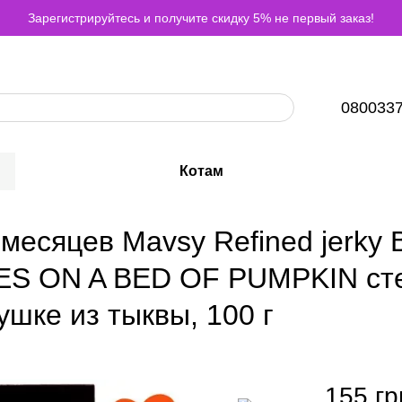
Зарегистрируйтесь и получите скидку 5% не первый заказ!
080033
Котам
х месяцев Mavsy Refined jer
 ON A BED OF PUMPKIN стей
шке из тыквы, 100 г
155 гр