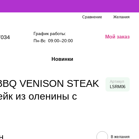
Сравнение
Желания
График работы:
7034
Мой заказ
Пн-Вс 09:00–20:00
Новинки
ky BBQ VENISON STEAK
Артикул
LSRM06
к из оленины с
н
В желания