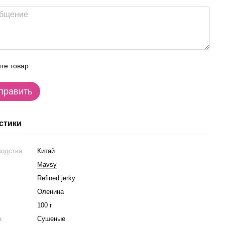
те товар
править
стики
водства
Китай
Mavsy
Refined jerky
Оленина
100 г
а
Сушеные