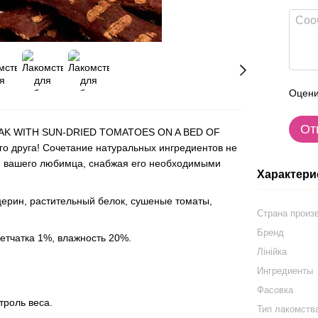
Оцени
От
STEAK WITH SUN-DRIED TOMATOES ON A BED OF
о друга! Сочетание натуральных ингредиентов не
ью вашего любимца, снабжая его необходимыми
Характери
церин, растительный белок, сушеные томаты,
Страна произ
Бренд
летчатка 1%, влажность 20%.
Лінійка
Ингредиенты
Фасовка
троль веса.
Тип лакомств