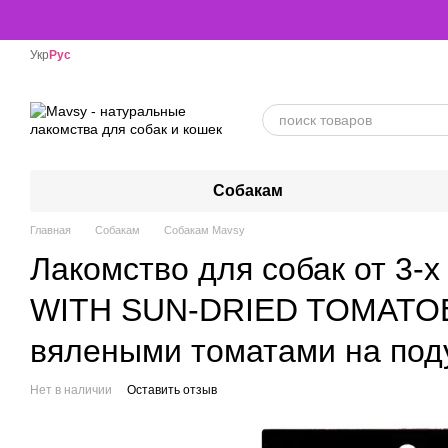
Перейти к основному контенту
Укр
Рус
Собакам
Главная
Собакам
Собакам Mavsy
Лакомство для собак от 3-
WITH SUN-DRIED TOMATOES
вялеными томатами на поду
Нет в наличии
Оставить отзыв