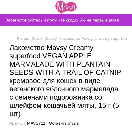
Зарегистрируйтесь и получите скидку 5% не первый заказ!
Котам
Котам Mavsy
Лакомство Mavsy Creamy superfood
Лакомство Mavsy Creamy
superfood VEGAN APPLE
MARMALADE WITH PLANTAIN
SEEDS WITH A TRAIL OF CATNIP
кремовое для кошек в виде
веганского яблочного мармелада
с семенами подорожника со
шлейфом кошачьей мяты, 15 г (5
шт)
Артикул:
MAVSY11
Оставить отзыв