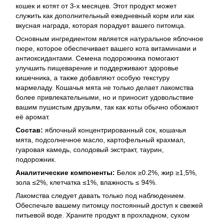
кошек и котят от 3-х месяцев. Этот продукт может
служить как дополнительный ежедневный корм или как
вкусная награда, которая порадует вашего питомца.
Основным ингредиентом является натуральное яблочное
пюре, которое обеспечивает вашего кота витаминами и
антиоксидантами. Семена подорожника помогают
улучшить пищеварение и поддерживают здоровье
кишечника, а также добавляют особую текстуру
мармеладу. Кошачья мята не только делает лакомства
более привлекательными, но и приносит удовольствие
вашим пушистым друзьям, так как коты обычно обожают
её аромат.
Состав:
яблочный концентрированный сок, кошачья
мята, подсолнечное масло, картофельный крахмал,
гуаровая камедь, солодовый экстракт, таурин,
подорожник.
Аналитические компоненты:
Белок ≥0.2%, жир ≥1,5%,
зола ≤2%, клетчатка ≤1%, влажность ≤ 94%.
Лакомства следует давать только под наблюдением.
Обеспечьте вашему питомцу постоянный доступ к свежей
питьевой воде. Храните продукт в прохладном, сухом