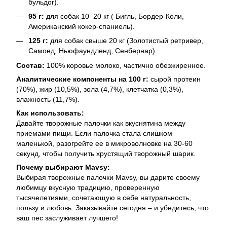
бульдог).
95 г:
для собак 10–20 кг ( Бигль, Бордер-Коли,
Американский кокер-спаниель).
125 г:
для собак свыше 20 кг (Золотистый ретривер,
Самоед, Ньюфаундленд, Сенбернар)
Состав:
100% коровье молоко, частично обезжиренное.
Аналитические компоненты на 100 г:
сырой протеин
(70%), жир (10,5%), зола (4,7%), клетчатка (0,3%),
влажность (11,7%).
Как использовать:
Давайте творожные палочки как вкуснятина между
приемами пищи. Если палочка стала слишком
маленькой, разогрейте ее в микроволновке на 30-60
секунд, чтобы получить хрустящий творожный шарик.
Почему выбирают Mavsy:
Выбирая творожные палочки Mavsy, вы дарите своему
любимцу вкусную традицию, проверенную
тысячелетиями, сочетающую в себе натуральность,
пользу и любовь. Заказывайте сегодня – и убедитесь, что
ваш пес заслуживает лучшего!