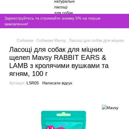
Зареєструйтесь та отримайте знижку 5% на перше
замовлення!
Собакам
Собакам Mavsy
Ласощі для собак для міцних 
Ласощі для собак для міцних
щелеп Mavsy RABBIT EARS &
LAMB з кролячими вушками та
ягням, 100 г
Артикул:
LSR05
Написати відгук