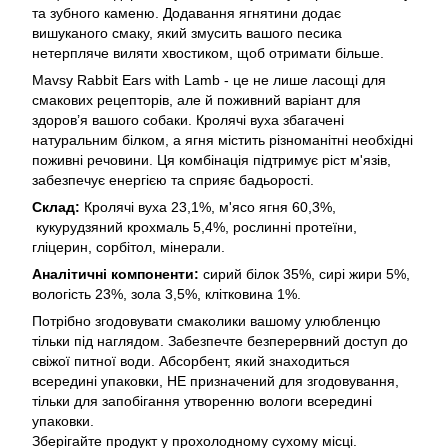
та зубного каменю. Додавання ягнятини додає
вишуканого смаку, який змусить вашого песика
нетерпляче виляти хвостиком, щоб отримати більше.
Mavsy Rabbit Ears with Lamb - це не лише ласощі для
смакових рецепторів, але й поживний варіант для
здоров’я вашого собаки. Кролячі вуха збагачені
натуральним білком, а ягня містить різноманітні необхідні
поживні речовини. Ця комбінація підтримує ріст м'язів,
забезпечує енергією та сприяє бадьорості.
Склад:
Кролячі вуха 23,1%, м'ясо ягня 60,3%,
кукурудзяний крохмаль 5,4%, рослинні протеїни,
гліцерин, сорбітол, мінерали.
Аналітичні компоненти:
сирий білок 35%, сирі жири 5%,
вологість 23%, зола 3,5%, клітковина 1%.
Потрібно згодовувати смаколики вашому улюбленцю
тільки під наглядом. Забезпечте безперервний доступ до
свіжої питної води. Абсорбент, який знаходиться
всередині упаковки, НЕ призначений для згодовування,
тільки для запобігання утворенню вологи всередині
упаковки.
Зберігайте продукт у прохолодному сухому місці.