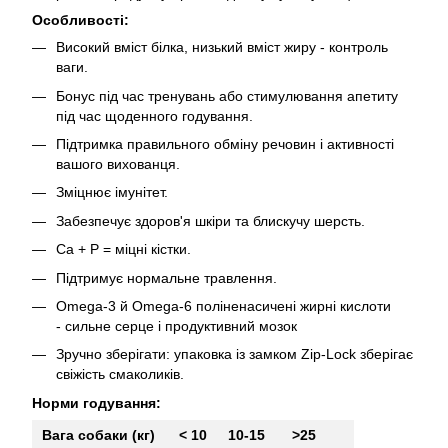
Особливості:
Високий вміст білка, низький вміст жиру - контроль
ваги.
Бонус під час тренувань або стимулювання апетиту
під час щоденного годування.
Підтримка правильного обміну речовин і активності
вашого вихованця.
Зміцнює імунітет.
Забезпечує здоров'я шкіри та блискучу шерсть.
Ca + P = міцні кістки.
Підтримує нормальне травлення.
Omega-3 й Omega-6 поліненасичені жирні кислоти
- сильне серце і продуктивний мозок
Зручно зберігати: упаковка із замком Zір-Lосk зберігає
свіжість смаколиків.
Норми годування:
Вага собаки (кг)
< 10
10-15
>25