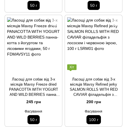
50 г
50 г
Хіт
Ласощі для собак від 3-х
Ласощі для собак від 3-х
місяців Mavsy Freeze dried
місяців Mavsy Refined jerky
PANACOTTA WITH YOGURT
SALMON ROLLS WITH RED
AND WILD BERRIES панна-
CAVIAR філадельфія з
котта з йогуртом та лісовими
лососем і червоною ікрою,
245 грн
200 грн
ягодами, 50 г
100 г
Фасування
Фасування
50 г
100 г