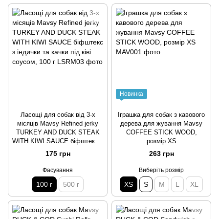
Новинка
Ласощі для собак від 3-х
Іграшка для собак з кавового
місяців Mavsy Refined jerky
дерева для жування Mavsy
TURKEY AND DUCK STEAK
COFFEE STICK WOOD,
WITH KIWI SAUCE біфштекс з
розмір XS
індички та качки під ківі
175 грн
263 грн
соусом, 100 г
Фасування
Виберіть розмір
100 г
500 г
XS
S
M
L
XL