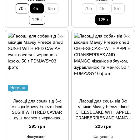
70 г
45 г
95 г
70 г
45 г
95 г
125 г
125 г
Новинка
Ласощі для собак від 3-х
Ласощі для собак від 3-х
місяців Mavsy Freeze dried
місяців Mavsy Freeze dried
SUSHI WITH RED CAVIAR
CHEESECAKE WITH APPLE,
суші лосося з червоною
CRANBERRIES AND MANGO
ікрою, 50 г
чізкейк з яблуком,
295 грн
225 грн
журавлиною та манго, 50 г
Фасування
Фасування