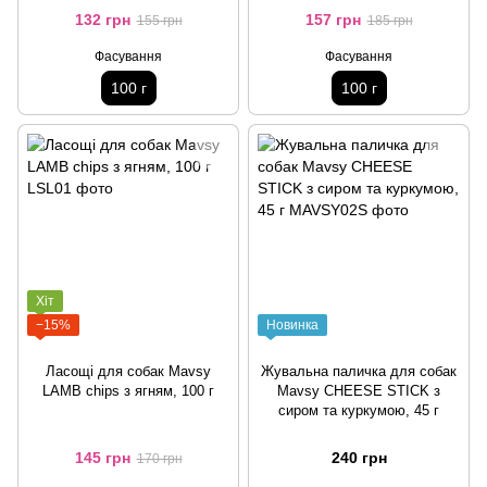
132 грн
157 грн
155 грн
185 грн
Фасування
Фасування
100 г
100 г
Хіт
−15%
Новинка
Ласощі для собак Mavsy
Жувальна паличка для собак
LAMB chips з ягням, 100 г
Mavsy CHEESE STICK з
сиром та куркумою, 45 г
145 грн
240 грн
170 грн