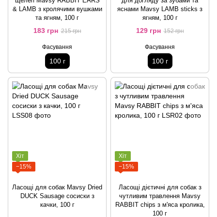
щелеп Mavsy RABBIT EARS
для догляду за зубами та
& LAMB з кролячими вушками
яснами Mavsy LAMB sticks з
та ягням, 100 г
ягням, 100 г
183 грн
129 грн
215 грн
152 грн
Фасування
Фасування
100 г
100 г
Хіт
Хіт
−15%
−15%
Ласощі для собак Mavsy Dried
Ласощі дієтичні для собак з
DUCK Sausage сосиски з
чутливим травлення Mavsy
качки, 100 г
RABBIT chips з м'яса кролика,
100 г