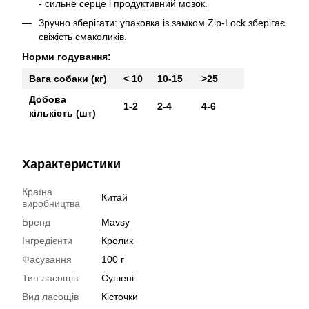
- сильне серце і продуктивний мозок.
Зручно зберігати: упаковка із замком Zір-Lосk зберігає
свіжість смаколиків.
Норми годування:
Вага собаки (кг)
< 10
10-15
>25
Добова
1-2
2-4
4-6
кількість (шт)
Характеристики
Країна
Китай
виробництва
Бренд
Mavsy
Інгредієнти
Кролик
Фасування
100 г
Тип ласощів
Сушені
Вид ласощів
Кісточки