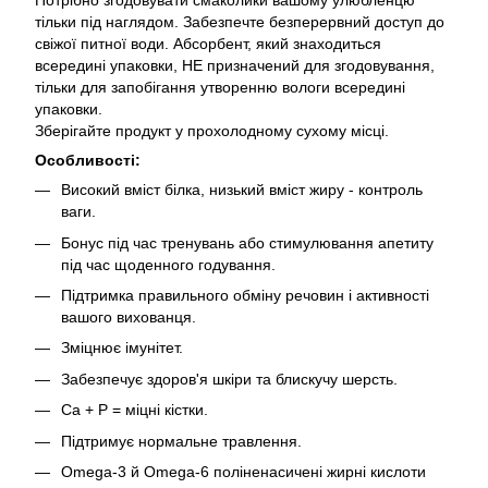
Потрібно згодовувати смаколики вашому улюбленцю
тільки під наглядом. Забезпечте безперервний доступ до
свіжої питної води. Абсорбент, який знаходиться
всередині упаковки, НЕ призначений для згодовування,
тільки для запобігання утворенню вологи всередині
упаковки.
Зберігайте продукт у прохолодному сухому місці.
Особливості:
Високий вміст білка, низький вміст жиру - контроль
ваги.
Бонус під час тренувань або стимулювання апетиту
під час щоденного годування.
Підтримка правильного обміну речовин і активності
вашого вихованця.
Зміцнює імунітет.
Забезпечує здоров'я шкіри та блискучу шерсть.
Ca + P = міцні кістки.
Підтримує нормальне травлення.
Omega-3 й Omega-6 поліненасичені жирні кислоти