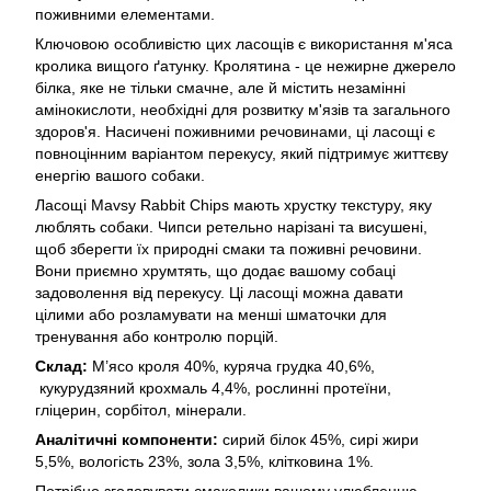
поживними елементами.
Ключовою особливістю цих ласощів є використання м'яса
кролика вищого ґатунку. Кролятина - це нежирне джерело
білка, яке не тільки смачне, але й містить незамінні
амінокислоти, необхідні для розвитку м'язів та загального
здоров'я. Насичені поживними речовинами, ці ласощі є
повноцінним варіантом перекусу, який підтримує життєву
енергію вашого собаки.
Ласощі Mavsy Rabbit Chips мають хрустку текстуру, яку
люблять собаки. Чипси ретельно нарізані та висушені,
щоб зберегти їх природні смаки та поживні речовини.
Вони приємно хрумтять, що додає вашому собаці
задоволення від перекусу. Ці ласощі можна давати
цілими або розламувати на менші шматочки для
тренування або контролю порцій.
Склад:
М’ясо кроля 40%, куряча грудка 40,6%,
кукурудзяний крохмаль 4,4%, рослинні протеїни,
гліцерин, сорбітол, мінерали.
Аналітичні компоненти:
сирий білок 45%, сирі жири
5,5%, вологість 23%, зола 3,5%, клітковина 1%.