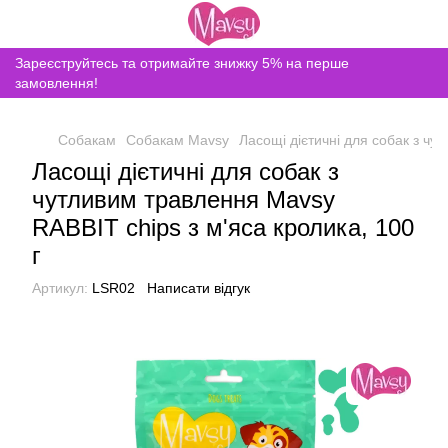
Зареєструйтесь та отримайте знижку 5% на перше
замовлення!
Собакам
Собакам Mavsy
Ласощі дієтичні для собак з чу
Ласощі дієтичні для собак з
чутливим травлення Mavsy
RABBIT chips з м'яса кролика, 100
г
Артикул:
LSR02
Написати відгук