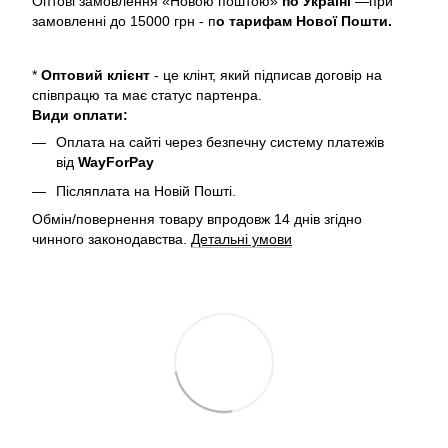
Оптові замовлення «Новою поштою»
по Україні
—при
замовленні до 15000 грн - п
о тарифам Нової Пошти.
*
Оптовий клієнт
- це клінт, який підписав договір на
співпрацю та має статус партенра.
Види оплати:
Оплата на сайті через безпечну систему платежів
від
WayForPay
Післяплата на Новій Пошті.
Обмін/повернення товару впродовж 14 днів згідно
чинного законодавства.
Детальні умови