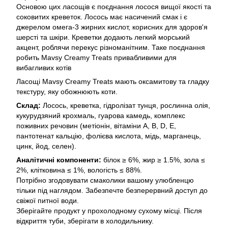
Основою цих ласощів є поєднання лосося вищої якості та
соковитих креветок. Лосось має насичений смак і є
джерелом омега-3 жирних кислот, корисних для здоров'я
шерсті та шкіри. Креветки додають легкий морський
акцент, роблячи перекус різноманітним. Таке поєднання
робить Mavsy Creamy Treats привабливими для
вибагливих котів
Ласощі Mavsy Creamy Treats мають оксамитову та гладку
текстуру, яку обожнюють коти.
Склад:
Лосось, креветка, гідролізат тунця, рослинна олія,
кукурудзяний крохмаль, гуарова камедь, комплекс
поживних речовин (метіонін, вітаміни A, B, D, E,
пантотенат кальцію, фолієва кислота, мідь, марганець,
цинк, йод, селен).
Аналітичні компоненти:
білок ≥ 6%, жир ≥ 1.5%, зола ≤
2%, клітковина ≤ 1%, вологість ≤ 88%.
Потрібно згодовувати смаколики вашому улюбленцю
тільки під наглядом. Забезпечте безперервний доступ до
свіжої питної води.
Зберігайте продукт у прохолодному сухому місці. Після
відкриття туби, зберігати в холодильнику.