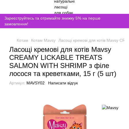
Зареєструйтесь та отримайте знижку 5% на перше
замовлення!
Котам
Котам Mavsy
Ласощі кремові для котів Mavsy CR
Ласощі кремові для котів Mavsy
CREAMY LICKABLE TREATS
SALMON WITH SHRIMP з філе
лосося та креветками, 15 г (5 шт)
Артикул:
MAVSY02
Написати відгук