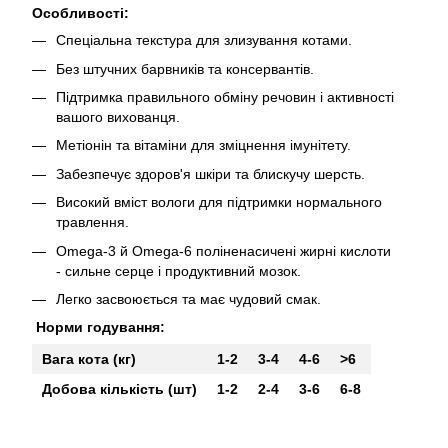
Особливості:
Спеціальна текстура для злизування котами.
Без штучних барвників та консервантів.
Підтримка правильного обміну речовин і активності
вашого вихованця.
Метіонін та вітаміни для зміцнення імунітету.
Забезпечує здоров'я шкіри та блискучу шерсть.
Високий вміст вологи для підтримки нормального
травлення.
Omega-3 й Omega-6 поліненасичені жирні кислоти
- сильне серце і продуктивний мозок.
Легко засвоюється та має чудовий смак.
Норми годування:
Вага кота (кг)
1-2
3-4
4-6
>6
Добова кількість (шт)
1-2
2-4
3-6
6-8