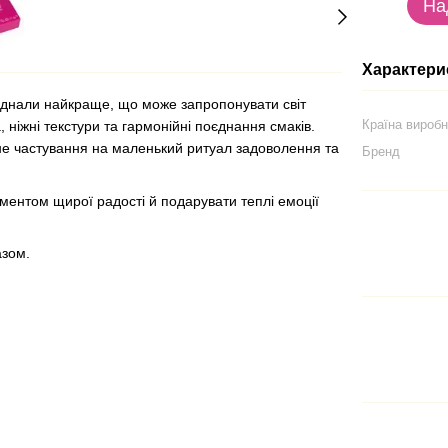
На
Характери
оєднали найкраще, що може запропонувати світ
Країна вироб
, ніжні текстури та гармонійні поєднання смаків.
не частування на маленький ритуал задоволення та
Бренд
оментом щирої радості й подарувати теплі емоції
азом.