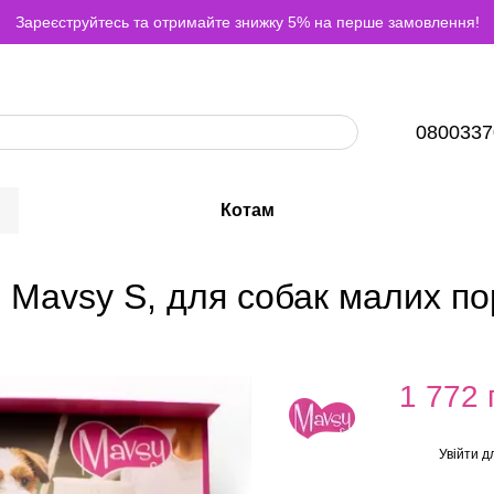
Зареєструйтесь та отримайте знижку 5% на перше замовлення!
0800337
Котам
 Mavsy S, для собак малих по
1 772 
Увійти
дл
%