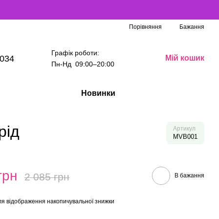
Порівняння
Бажання
Графік роботи:
034
Мій кошик
Пн-Нд 09:00–20:00
Новинки
рід
Артикул
MVB001
грн
2 085 грн
В бажання
я відображення накопичувальної знижки