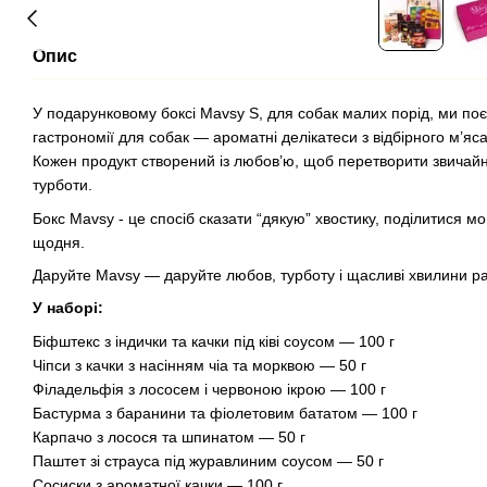
Опис
У подарунковому боксі Mavsy S, для собак малих порід, ми п
гастрономії для собак — ароматні делікатеси з відбірного м’яса
Кожен продукт створений із любов’ю, щоб перетворити звичай
турботи.
Бокс Mavsy - це спосіб сказати “дякую” хвостику, поділитися м
щодня.
Даруйте Mavsy — даруйте любов, турботу і щасливі хвилини р
У наборі:
Біфштекс з індички та качки під ківі соусом — 100 г
Чіпси з качки з насінням чіа та морквою — 50 г
Філадельфія з лососем і червоною ікрою — 100 г
Бастурма з баранини та фіолетовим бататом — 100 г
Карпачо з лосося та шпинатом — 50 г
Паштет зі страуса під журавлиним соусом — 50 г
Сосиски з ароматної качки — 100 г