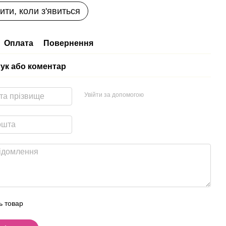
ити, коли з'явиться
Оплата
Повернення
гук або коментар
Увійти за допомогою
ь товар