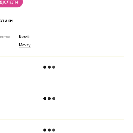
діслати
стики
ництва
Китай
Mavsy