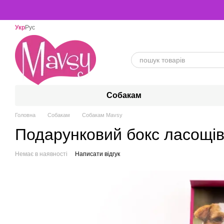
Перейти до основного контенту
Укр
Рус
Собакам
Головна
Собакам
Собакам Mavsy
Подарунковий бокс ласощів
Немає в наявності
Написати відгук