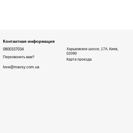
Контактная информация
0800337034
Харьковское шоссе, 17А, Киев,
02090
Перезвонить вам?
Карта проезда
love@mavsy.com.ua