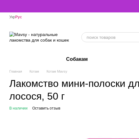
Перейти к основному контенту
Укр
Рус
Собакам
Главная
Котам
Котам Mavsy
Лакомство мини-полоски дл
лосося, 50 г
В наличии
Оставить отзыв