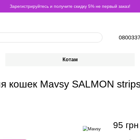
Зарегистрируйтесь и получите скидку 5% не первый заказ!
080033
Котам
я кошек Mavsy SALMON strips
95 грн