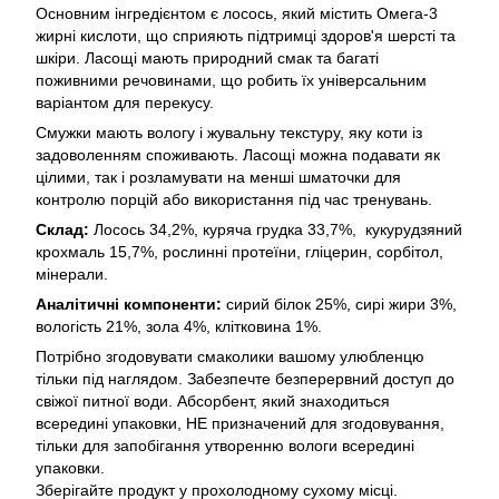
Основним інгредієнтом є лосось, який містить Омега-3
жирні кислоти, що сприяють підтримці здоров'я шерсті та
шкіри. Ласощі мають природний смак та багаті
поживними речовинами, що робить їх універсальним
варіантом для перекусу.
Смужки мають вологу і жувальну текстуру, яку коти із
задоволенням споживають. Ласощі можна подавати як
цілими, так і розламувати на менші шматочки для
контролю порцій або використання під час тренувань.
Склад:
Лосось 34,2%, куряча грудка 33,7%, кукурудзяний
крохмаль 15,7%, рослинні протеїни, гліцерин, сорбітол,
мінерали.
Аналітичні компоненти:
сирий білок 25%, сирі жири 3%,
вологість 21%, зола 4%, клітковина 1%.
Потрібно згодовувати смаколики вашому улюбленцю
тільки під наглядом. Забезпечте безперервний доступ до
свіжої питної води. Абсорбент, який знаходиться
всередині упаковки, НЕ призначений для згодовування,
тільки для запобігання утворенню вологи всередині
упаковки.
Зберігайте продукт у прохолодному сухому місці.