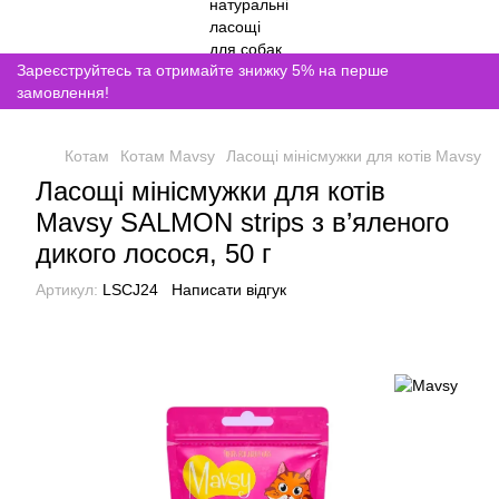
Зареєструйтесь та отримайте знижку 5% на перше
замовлення!
Котам
Котам Mavsy
Ласощі мінісмужки для котів Mavsy SA
Ласощі мінісмужки для котів
Mavsy SALMON strips з в’яленого
дикого лосося, 50 г
Артикул:
LSCJ24
Написати відгук