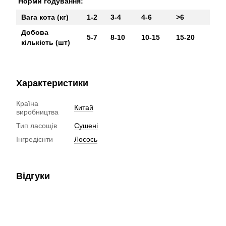
Норми годування:
Вага кота (кг)
1-2
3-4
4-6
>6
Добова
5-7
8-10
10-15
15-20
кількість (шт)
Характеристики
Країна
Китай
виробництва
Тип ласощів
Сушені
Інгредієнти
Лосось
Відгуки