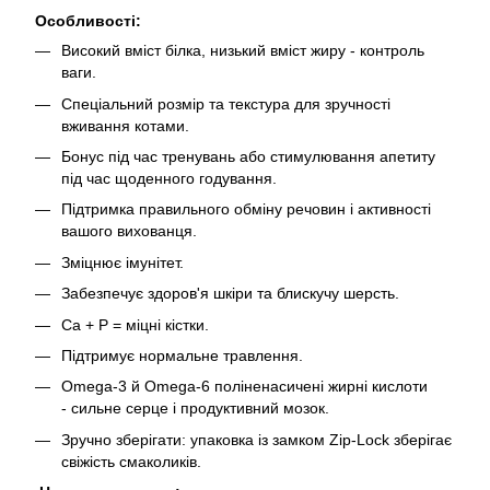
Особливості:
Високий вміст білка, низький вміст жиру - контроль
ваги.
Спеціальний розмір та текстура для зручності
вживання котами.
Бонус під час тренувань або стимулювання апетиту
під час щоденного годування.
Підтримка правильного обміну речовин і активності
вашого вихованця.
Зміцнює імунітет.
Забезпечує здоров'я шкіри та блискучу шерсть.
Ca + P = міцні кістки.
Підтримує нормальне травлення.
Omega-3 й Omega-6 поліненасичені жирні кислоти
- сильне серце і продуктивний мозок.
Зручно зберігати: упаковка із замком Zір-Lосk зберігає
свіжість смаколиків.