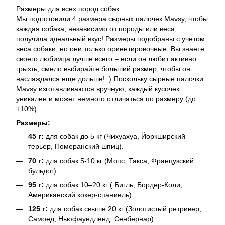
Размеры для всех пород собак
Мы подготовили 4 размера сырных палочек Mavsy, чтобы
каждая собака, независимо от породы или веса,
получила идеальный вкус! Размеры подобраны с учетом
веса собаки, но они только ориентировочные. Вы знаете
своего любимца лучше всего – если он любит активно
грызть, смело выбирайте больший размер, чтобы он
наслаждался еще дольше! :) Поскольку сырные палочки
Mavsy изготавливаются вручную, каждый кусочек
уникален и может немного отличаться по размеру (до
±10%).
Размеры:
45 г:
для собак до 5 кг (Чихуахуа, Йоркширский
терьер, Померанский шпиц).
70 г:
для собак 5-10 кг (Мопс, Такса, Французский
бульдог).
95 г:
для собак 10–20 кг ( Бигль, Бордер-Коли,
Американский кокер-спаниель).
125 г:
для собак свыше 20 кг (Золотистый ретривер,
Самоед, Ньюфаундленд, Сенбернар)