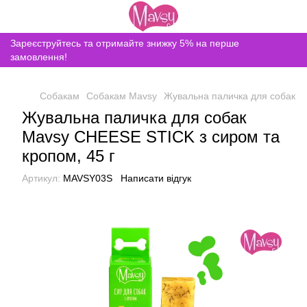
Зареєструйтесь та отримайте знижку 5% на перше
замовлення!
Собакам
Собакам Mavsy
Жувальна паличка для собак M
Жувальна паличка для собак
Mavsy CHEESE STICK з сиром та
кропом, 45 г
Артикул:
MAVSY03S
Написати відгук