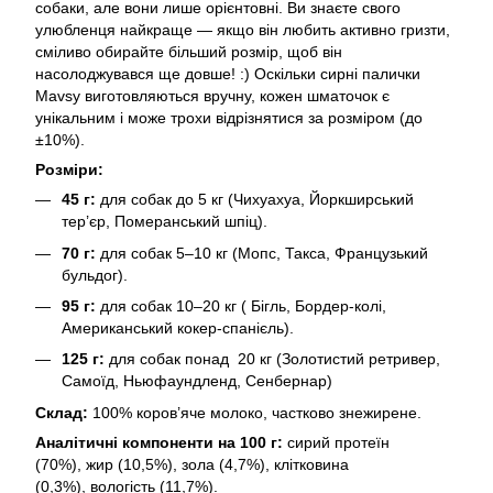
собаки, але вони лише орієнтовні. Ви знаєте свого
улюбленця найкраще — якщо він любить активно гризти,
сміливо обирайте більший розмір, щоб він
насолоджувався ще довше! :) Оскільки сирні палички
Mavsy виготовляються вручну, кожен шматочок є
унікальним і може трохи відрізнятися за розміром (до
±10%).
Розміри:
45 г:
для собак до 5 кг (Чихуахуа, Йоркширський
тер’єр, Померанський шпіц).
70 г:
для собак 5–10 кг (Мопс, Такса, Французький
бульдог).
95 г:
для собак 10–20 кг ( Бігль, Бордер-колі,
Американський кокер-спанієль).
125 г:
для собак понад 20 кг (Золотистий ретривер,
Самоїд, Ньюфаундленд, Сенбернар)
Склад:
100% коров’яче молоко, частково знежирене.
Аналітичні компоненти на 100 г:
сирий протеїн
(70%), жир (10,5%), зола (4,7%), клітковина
(0,3%), вологість (11,7%).