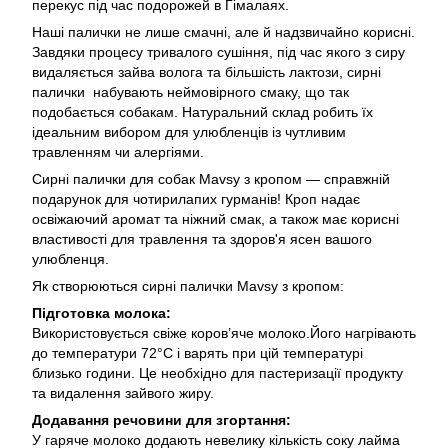
перекус під час подорожей в Гімалаях.
Наші палички не лише смачні, але й надзвичайно корисні.
Завдяки процесу тривалого сушіння, під час якого з сиру
видаляється зайва волога та більшість лактози, сирні
палички набувають неймовірного смаку, що так
подобається собакам. Натуральний склад робить їх
ідеальним вибором для улюбленців із чутливим
травленням чи алергіями.
Сирні палички для собак Mavsy з кропом — справжній
подарунок для чотирилапих гурманів! Кроп надає
освіжаючий аромат та ніжний смак, а також має корисні
властивості для травлення та здоров'я ясен вашого
улюбленця.
Як створюються сирні палички Mavsy з кропом:
Підготовка молока:
Використовується свіже коров’яче молоко.Його нагрівають
до температури 72°С і варять при цій температурі
близько години. Це необхідно для пастеризації продукту
та видалення зайвого жиру.
Додавання речовини для згортання:
У гаряче молоко додають невелику кількість соку лайма