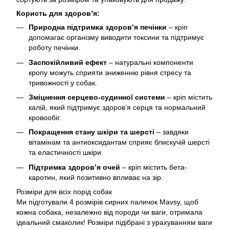
Користь для здоров’я:
Природна підтримка здоров’я печінки
– кріп
допомагає організму виводити токсини та підтримує
роботу печінки.
Заспокійливий ефект
– натуральні компоненти
кропу можуть сприяти зниженню рівня стресу та
тривожності у собак.
Зміцнення серцево-судинної системи
– кріп містить
калій, який підтримує здоров’я серця та нормальний
кровообіг.
Покращення стану шкіри та шерсті
– завдяки
вітамінам та антиоксидантам сприяє блискучій шерсті
та еластичності шкіри
Підтримка здоров’я очей
– кріп містить бета-
каротин, який позитивно впливає на зір.
Розміри для всіх порід собак
Ми підготували 4 розмірів сирних паличок Mavsy, щоб
кожна собака, незалежно від породи чи ваги, отримала
ідеальний смаколик! Розміри підібрані з урахуванням ваги