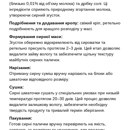
(близько 0,01% від об'єму молока) та дрібку солі. Ці
інгредієнти сприяють природному згортанню молока,
утворюючи сирний згусток.
Подрібнення та додавання кропу:
свіжий кріп, ретельно
подрібнюють для кращого розподілу у масі.
Формування сирної маси:
Згусток обережно відокремлюють від сироватки та
ретельно пресують протягом 2–3 днів. Цей етап дозволяє
видалити зайву вологу та забезпечити щільну текстуру
майбутніх сирних паличок.
Нарізання:
Отриману сирну суміш вручну нарізають на блоки або
шматочки відповідного розміру.
Сушка:
Сирні шматочки сушать у спеціальних умовах при низькій
температурі протягом 20–30 днів. Цей процес дозволяє
видалити залишкову вологу, забезпечити необхідну
твердість продукту та тривалий термін зберігання.
Пакування:
Готові сирні палички вручну перевіряють на якість,
сортують за розміром та упаковують для продажу.