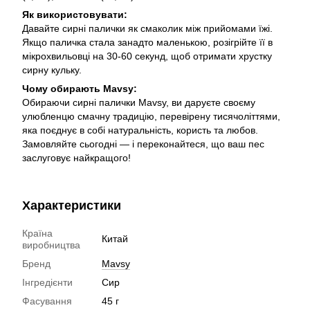
Як використовувати:
Давайте сирні палички як смаколик між прийомами їжі.
Якщо паличка стала занадто маленькою, розігрійте її в
мікрохвильовці на 30-60 секунд, щоб отримати хрустку
сирну кульку.
Чому обирають Mavsy:
Обираючи сирні палички Mavsy, ви даруєте своєму
улюбленцю смачну традицію, перевірену тисячоліттями,
яка поєднує в собі натуральність, користь та любов.
Замовляйте сьогодні — і переконайтеся, що ваш пес
заслуговує найкращого!
Характеристики
Країна
Китай
виробництва
Бренд
Mavsy
Інгредієнти
Сир
Фасування
45 г