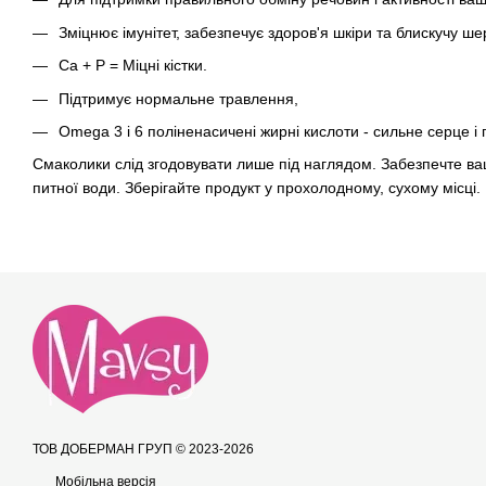
Зміцнює імунітет, забезпечує здоров'я шкіри та блискучу ше
Са + Р = Міцні кістки.
Підтримує нормальне травлення,
Omega 3 і 6 поліненасичені жирні кислоти - сильне серце і
Смаколики слід згодовувати лише під наглядом. Забезпечте в
питної води. Зберігайте продукт у прохолодному, сухому місці.
ТОВ ДОБЕРМАН ГРУП © 2023-2026
Мобільна версія