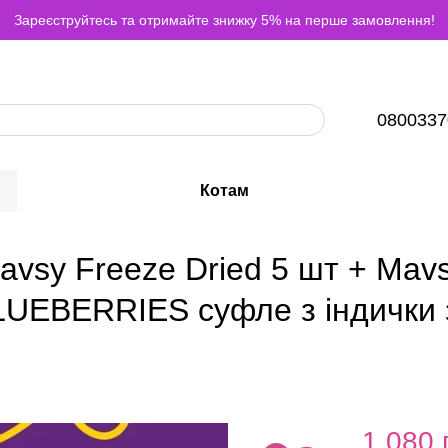
Зареєструйтесь та отримайте знижку 5% на перше замовлення!
0800337
Котам
vsy Freeze Dried 5 шт + Mavsy
BERRIES суфле з індички з 
1 080 