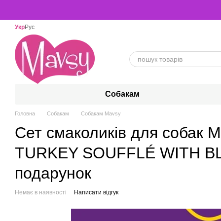
Перейти до основного контенту
Укр
Рус
Собакам
Головна
Собакам
Собакам Mavsy
Сет смаколиків для собак Ma
TURKEY SOUFFLÉ WITH BLUE
подарунок
Немає в наявності
Написати відгук