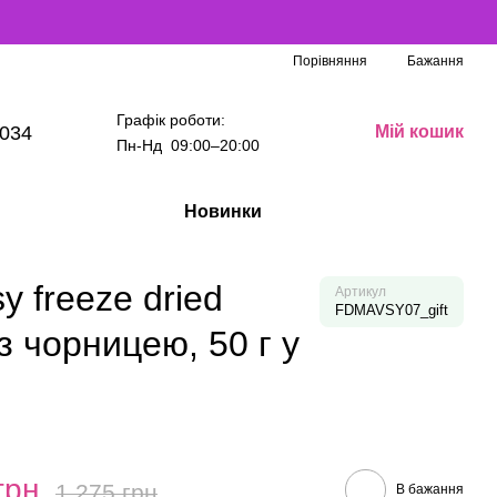
Порівняння
Бажання
Графік роботи:
034
Мій кошик
Пн-Нд 09:00–20:00
Новинки
 freeze dried
Артикул
FDMAVSY07_gift
чорницею, 50 г у
грн
1 275 грн
В бажання