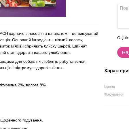
H карпачо з лосося та шпинатом – це вишуканий
Оцініт
ісяців. Основний інгредієнт – ніжний лосось,
виток м'язів і сприяють блиску шерсті. Шпинат
На
ьний стан здоров'я вашого улюбленця.
сощами для собак, які люблять рибу та зелені
ьцію і підтримує здоров'я кісток.
Характери
літковина 2%, волога 8%.
Бренд
Фасування
с щоденного годування.
шого вихованця.