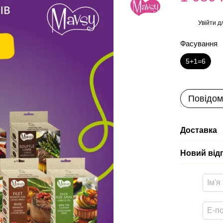
Увійти
дл
%
Фасування
5+1=6
Повідом
Доставка
Новий від