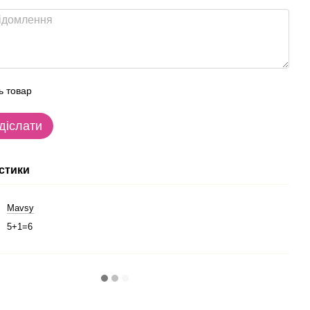
ь товар
діслати
стики
Mavsy
5+1=6