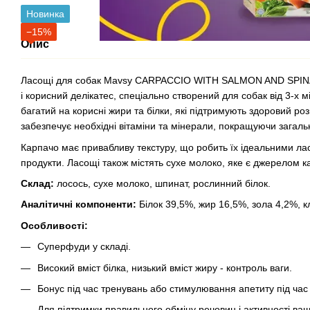
Новинка
−15%
Опис
Ласощі для собак Mavsy CARPACCIO WITH SALMON AND SPINAC
і корисний делікатес, спеціально створений для собак від 3-х м
багатий на корисні жири та білки, які підтримують здоровий роз
забезпечує необхідні вітаміни та мінерали, покращуючи загал
Карпачо має привабливу текстуру, що робить їх ідеальними ла
продукти. Ласощі також містять сухе молоко, яке є джерелом кал
Склад:
лосось, сухе молоко, шпинат, рослинний білок.
Аналітичні компоненти:
Білок 39,5%, жир 16,5%, зола 4,2%, к
Особливості:
Суперфуди у складі.
Високий вміст білка, низький вміст жиру - контроль ваги.
Бонус під час тренувань або стимулювання апетиту під ча
Для підтримки правильного обміну речовин і активності ва