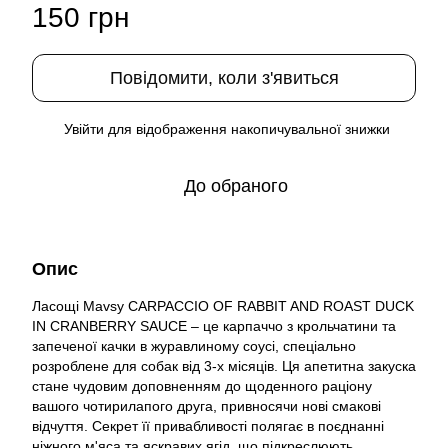
150 грн
Повідомити, коли з'явиться
Увійти
для відображення накопичувальної знижки
%
До обраного
Опис
Ласощі Mavsy CARPACCIO OF RABBIT AND ROAST DUCK
IN CRANBERRY SAUCE – це карпаччо з крольчатини та
запеченої качки в журавлиному соусі, спеціально
розроблене для собак від 3-х місяців. Ця апетитна закуска
стане чудовим доповненням до щоденного раціону
вашого чотирилапого друга, привносячи нові смакові
відчуття. Секрет її привабливості полягає в поєднанні
ніжного м'яса та яскравих ягід, що підкреслюють