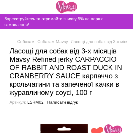
Зареєструйтесь та отримайте знижку 5% на перше
замовлення!
Собакам
Собакам Mavsy
Ласощі для собак від 3-х міся
Ласощі для собак від 3-х місяців
Mavsy Refined jerky CARPACCIO
OF RABBIT AND ROAST DUCK IN
CRANBERRY SAUCE карпаччо з
крольчатини та запеченої качки в
журавлиному соусі, 100 г
Артикул:
LSRM02
Написати відгук