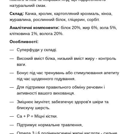
натуральний смак.
Склад:
Качка, кролик, картопляний крохмаль, кіноа,
журавлина, рослинний білок, гліцерин, сорбіт.
Аналітичні компоненти:
білок 20%, жир 6%, зола 5%,
клітковина 1%, волога 20%.
Особливості:
Суперфуди у складі.
Високий вміст білка, низький вміст жиру - контроль
ваги.
Бонус під час тренувань або стимулювання апетиту
під час щоденного годування.
Для підтримки правильного обміну речовин і
активності вашого вихованця.
Зміцнює імунітет, забезпечує здоров'я шкіри та
блискучу шерсть.
Са + Р = Міцні кістки.
Підтримує нормальне травлення,
Omega 3 і 6 поліненасичені жирні кислоти - сильне