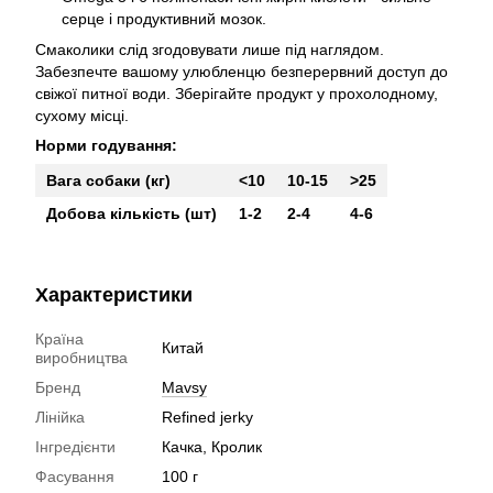
серце і продуктивний мозок.
Смаколики слід згодовувати лише під наглядом.
Забезпечте вашому улюбленцю безперервний доступ до
свіжої питної води. Зберігайте продукт у прохолодному,
сухому місці.
Норми годування:
Вага собаки (кг)
<10
10-15
>25
Добова кількість (шт)
1-2
2-4
4-6
Характеристики
Країна
Китай
виробництва
Бренд
Mavsy
Лінійка
Refined jerky
Інгредієнти
Качка, Кролик
Фасування
100 г